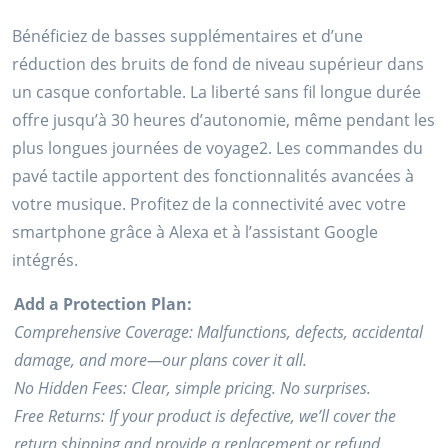
prix
prix
Bénéficiez de basses supplémentaires et d’une
initial
actuel
réduction des bruits de fond de niveau supérieur dans
était :
est :
un casque confortable. La liberté sans fil longue durée
$199.99.
$99.99.
offre jusqu’à 30 heures d’autonomie, même pendant les
plus longues journées de voyage2. Les commandes du
pavé tactile apportent des fonctionnalités avancées à
votre musique. Profitez de la connectivité avec votre
smartphone grâce à Alexa et à l’assistant Google
intégrés.
Add a Protection Plan:
Comprehensive Coverage: Malfunctions, defects, accidental
damage, and more—our plans cover it all.
No Hidden Fees: Clear, simple pricing. No surprises.
Free Returns: If your product is defective, we’ll cover the
return shipping and provide a replacement or refund.