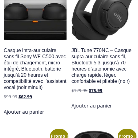
Casque intra-auriculaire
JBL Tune 770NC – Casque
sans fil Sony WF-C500 avec
supra-auriculaire sans fil,
étui de chargement, micro
Bluetooth 5.3, jusqu’à 70
intégré, Bluetooth, batterie
heures d’autonomie avec
jusqu’à 20 heures et
charge rapide, léger,
compatibilité avec l’assistant
confortable et pliable (noir)
vocal (noir minuit)
Le
Le
$
129.95
$
75.99
Le
Le
$
99.99
$
62.99
prix
prix
prix
prix
initial
actuel
Ajouter au panier
initial
actuel
Ajouter au panier
était :
est :
était :
est :
$129.95.
$75.99.
$99.99.
$62.99.
Promo !
Promo !