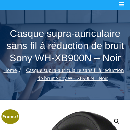
Skip
to
content
Casque supra-auriculaire
sans fil à réduction de bruit
Sony WH-XB900N – Noir
Home
Casque supra-auriculaire sans fil à réduction
de bruit Sony WH-XB900N – Noir
Promo !