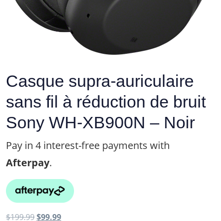
Casque supra-auriculaire
sans fil à réduction de bruit
Sony WH-XB900N – Noir
Pay in 4 interest-free payments with
Afterpay
.
Le
Le
$
199.99
$
99.99