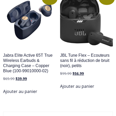
Jabra Elite Active 65T True
JBL Tune Flex – Ecouteurs
Wireless Earbuds &
sans fil à réduction de bruit
Charging Case – Copper
(noir), petits
Blue (100-99010000-02)
Le
Le
$
99.99
$
56.99
Le
Le
$
69.99
$
39.99
prix
prix
prix
prix
initial
actuel
Ajouter au panier
initial
actuel
Ajouter au panier
était :
est :
était :
est :
$99.99.
$56.99.
$69.99.
$39.99.