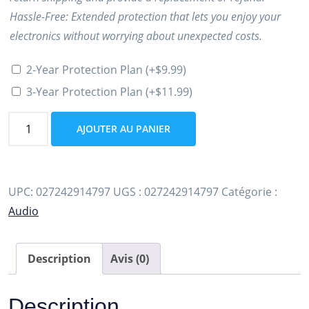
Hassle-Free: Extended protection that lets you enjoy your
electronics without worrying about unexpected costs.
2-Year Protection Plan
(+
$
9.99
)
3-Year Protection Plan
(+
$
11.99
)
quantité
AJOUTER AU PANIER
de
Casque
supra-
UPC:
027242914797
UGS :
027242914797
Catégorie :
auriculaire
Audio
sans
fil
à
Description
Avis (0)
réduction
de
Description