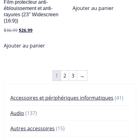
Film protecteur anti-
initial
actuel
Ajouter au panier
éblouissement et anti-
rayures (23″ Widescreen
était :
est :
(16:9))
$99.00.
$51.99.
Le
Le
$
36.99
$
26.99
prix
prix
initial
actuel
Ajouter au panier
était :
est :
$36.99.
$26.99.
1
2
3
→
41
Accessoires et périphériques informatiques
41
produit
137
Audio
137
produits
15
Autres accessoires
15
produits