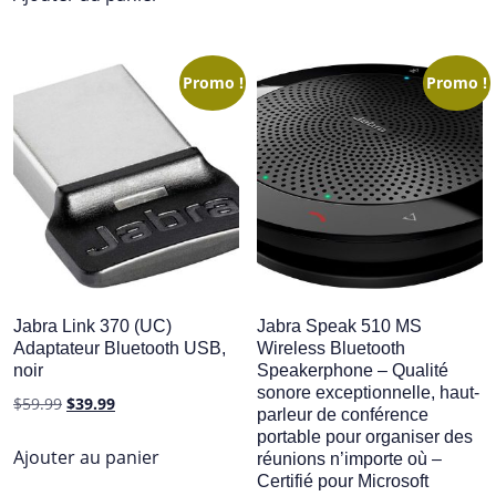
Promo !
Promo !
Jabra Link 370 (UC)
Jabra Speak 510 MS
Adaptateur Bluetooth USB,
Wireless Bluetooth
noir
Speakerphone – Qualité
sonore exceptionnelle, haut-
Le
Le
$
59.99
$
39.99
parleur de conférence
prix
prix
portable pour organiser des
initial
actuel
Ajouter au panier
réunions n’importe où –
était :
est :
Certifié pour Microsoft