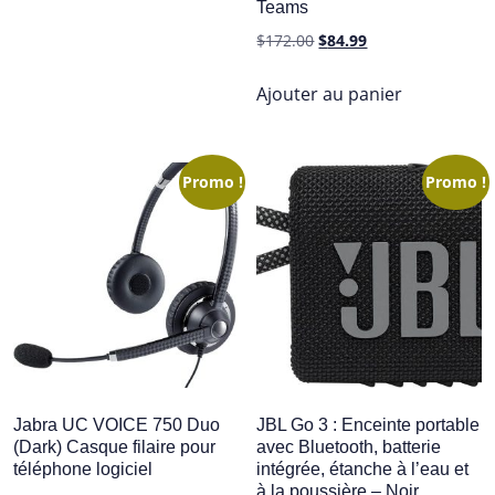
Teams
$59.99.
$39.99.
Le
Le
$
172.00
$
84.99
prix
prix
initial
actuel
Ajouter au panier
était :
est :
$172.00.
$84.99.
Promo !
Promo !
Jabra UC VOICE 750 Duo
JBL Go 3 : Enceinte portable
(Dark) Casque filaire pour
avec Bluetooth, batterie
téléphone logiciel
intégrée, étanche à l’eau et
à la poussière – Noir