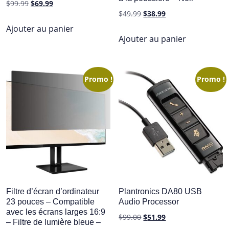
Le
Le
$
99.99
$
69.99
Le
Le
$
49.99
$
38.99
prix
prix
prix
prix
initial
actuel
Ajouter au panier
initial
actuel
Ajouter au panier
était :
est :
était :
est :
$99.99.
$69.99.
$49.99.
$38.99.
Promo !
Promo !
Filtre d’écran d’ordinateur
Plantronics DA80 USB
23 pouces – Compatible
Audio Processor
avec les écrans larges 16:9
Le
Le
$
99.00
$
51.99
– Filtre de lumière bleue –
prix
prix