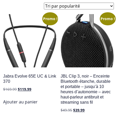
par
popularité
Promo !
Promo !
Jabra Evolve 65E UC & Link
JBL Clip 3, noir – Enceinte
370
Bluetooth étanche, durable
et portable – jusqu’à 10
Le
Le
$
169.99
$
119.99
heures d’autonomie – avec
prix
prix
haut-parleur antibruit et
initial
actuel
Ajouter au panier
streaming sans fil
était :
est :
Le
Le
$
49.95
$
39.99
$169.99.
$119.99.
prix
prix