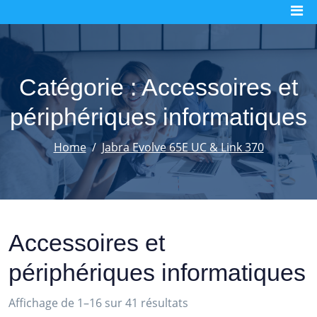
Skip
to
content
Catégorie :
Accessoires et
périphériques informatiques
Home
Jabra Evolve 65E UC & Link 370
Accessoires et
périphériques informatiques
Trié
Affichage de 1–16 sur 41 résultats