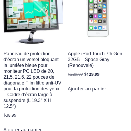
Panneau de protection
Apple iPod Touch 7th Gen
d’écran universel bloquant
32GB – Space Gray
la lumière bleue pour
(Renouvelé)
moniteur PC LED de 20,
Le
Le
$
229.97
$
129.99
21.5, 21.6, 22 pouces de
prix
prix
diagonale Film filtre anti-UV
initial
actuel
Ajouter au panier
pour la protection des yeux
– Cadre d’écran large à
était :
est :
suspendre (L 19.3″ X H
$229.97.
$129.99.
12.5″)
$
38.99
Ajouter au panier