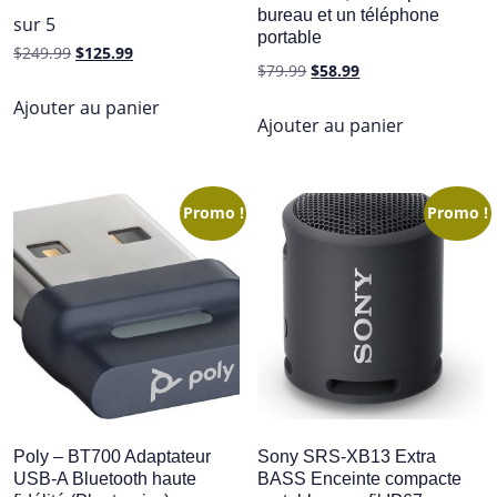
bureau et un téléphone
sur 5
portable
Le
Le
$
249.99
$
125.99
Le
Le
$
79.99
$
58.99
prix
prix
prix
prix
initial
actuel
Ajouter au panier
initial
actuel
Ajouter au panier
était :
est :
était :
est :
$249.99.
$125.99.
$79.99.
$58.99.
Promo !
Promo !
Poly – BT700 Adaptateur
Sony SRS-XB13 Extra
USB-A Bluetooth haute
BASS Enceinte compacte