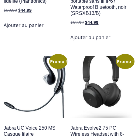
fidélité (Plantronics)
portable sans fil IP67
Waterproof Bluetooth, noir
Le
Le
$
69.99
$
44.99
(SRSXB13/B)
prix
prix
Le
Le
$
59.99
$
44.99
initial
actuel
Ajouter au panier
prix
prix
était :
est :
initial
actuel
Ajouter au panier
$69.99.
$44.99.
était :
est :
$59.99.
$44.99.
Promo !
Promo !
Jabra UC Voice 250 MS
Jabra Evolve2 75 PC
Casque filaire
Wireless Headset with 8-