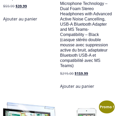
Microphone Technology –
Le
Le
$
59.99
$
39.99
Dual Foam Stereo
prix
prix
Headphones with Advanced
initial
actuel
Ajouter au panier
Active Noise Cancelling,
était :
est :
USB-A Bluetooth Adapter
and MS Teams-
$59.99.
$39.99.
Compatibility – Black
(casque stéréo double
mousse avec suppression
active du bruit, adaptateur
Bluetooth USB-A et
compatibilité avec MS
Teams)
Le
Le
$
215.00
$
159.99
prix
prix
initial
actuel
Ajouter au panier
était :
est :
$215.00.
$159.99.
Promo !