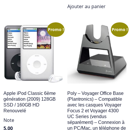
initial
actuel
Ajouter au panier
était :
est :
$49.95.
$39.99.
Promo !
Promo !
Apple iPod Classic 6ème
Poly – Voyager Office Base
génération (2009) 128GB
(Plantronics) – Compatible
SSD / 160GB HD
avec les casques Voyager
Renouvelé
Focus 2 et Voyager 4300
UC Series (vendus
Note
séparément) – Connexion à
5.00
un PC/Mac, un téléphone de